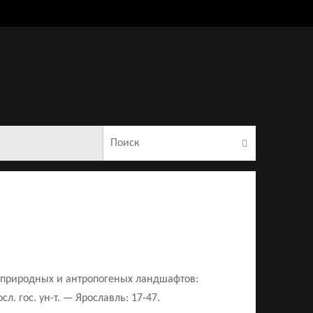
Что искать:
Поиск
х природных и антропогеных ландшафтов:
. гос. ун-т. — Ярославль: 17-47.