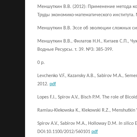
Меншуткин В.В. (2012): Применение метода к
Труды экономико-математического института. 
Меншуткин В.В. Эссе об эволюции сложных сис
Меншуткин В.В., Филатов Н.Н., Китаев С.П., Ч
Водные Ресурсы. т. 39. №3: 385-399.
0 p.
Levchenko V.F., Kazansky A.B., Sabirov M.A., Seme
2012.
pdf
Lopes F.J., Spirov A.V., Bisch P.M. The role of Bic
Ramlau-Klekowska K., Klekowski R.Z., Menshutkin V
Spirov A.V., Sabirov M.A., Holloway D.M.
In silico
E
DOI:10.1100/2012/560101
pdf