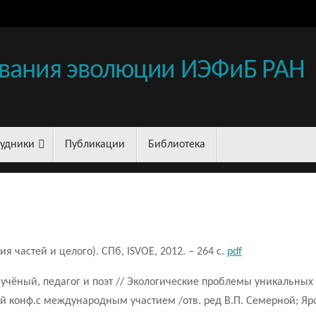
вания эволюции ИЭФиБ РАН
рудники
Публикации
Библиотека
 частей и целого). СПб, ISVOE, 2012. – 264 с.
pdf
 учёный, педагог и поэт // Экологические проблемы уникальны
конф.с международным участием /отв. ред В.П. Семерной; Яросл