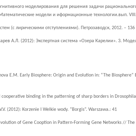
огнитивного моделирования для решения задачи рационального
Математические модели и иформационные технологии.вып. VIII. 
тем (с лирическими отступлениями). Петрозаводск, 2012. – 136
ухарев А.Л. (2012): Экспертная система «Озера Карелии». 3. Мо
nova E.M. Early Biosphere: Origin and Evolution in: “The Biosphere” 
oid cooperative binding in the patterning of sharp borders in Drosophi
.V. (2012): Korzenie I Welkie wody. “Borgis”. Warszawa.: 41
volution of Gene Cooption in Pattern-Forming Gene Networks // The Sc