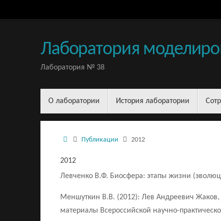
Перейти
к
содержимому
Лаборатория моделиро
Лаборатория № 38
Перейти
О лаборатории
История лаборатории
Сот
к
содержимому
Домой
Публикации
2012
2012
Левченко В.Ф. Биосфера: этапы жизни (эволюция
Меншуткин В.В. (2012): Лев Андреевич Жаков,
материалы Всероссийской научно-практической 