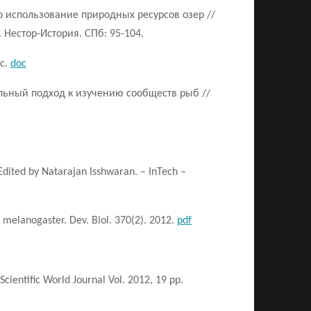
 использование природных ресурсов озер //
Нестор-История. СПб: 95-104.
 c.
doc
дельный подход к изучению сообществ рыб //
Edited by Natarajan Isshwaran. – InTech –
la melanogaster. Dev. Biol. 370(2). 2012.
pdf
ientific World Journal Vol. 2012, 19 pp.