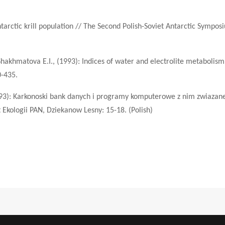
arctic krill population // The Second Polish-Soviet Antarctic Symposi
 Shakhmatova E.I., (1993): Indices of water and electrolite metabolis
0-435.
1993): Karkonoski bank danych i programy komputerowe z nim zwiazane
 Ekologii PAN, Dziekanow Lesny: 15-18. (Polish)