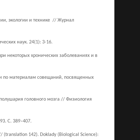
и, экологии и технике // Журнал
ских наук. 24(1): 3-16.
при некоторых хронических заболеваниях и в
ии по материалам совещаний, посвященных
 полушария головного мозга // Физиология
3. С. 389–407.
 (translation 142). Doklady (Biological Science):