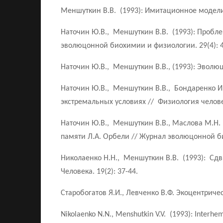
Меншуткин В.В. (1993): Имитационное моделир
Наточин Ю.В., Меншуткин В.В. (1993): Пробл
эволюцонной биохимии и физиологии. 29(4): 4
Наточин Ю.В., Меншуткин В.В., (1993): Эволю
Наточин Ю.В., Меншуткин В.В., Бондаренко И.
экстремальных условиях // Физиология человек
Наточин Ю.В., Меншуткин В.В., Маслова М.Н
памяти Л.А. Орбели // Журнал эволюцонной би
Николаенко Н.Н., Меншуткин В.В. (1993): Сдв
Человека. 19(2): 37-44.
Старобогатов Я.И., Левченко В.Ф. Экоцентриче
Nikolaenko N.N., Menshutkin V.V. (1993): Interhemi