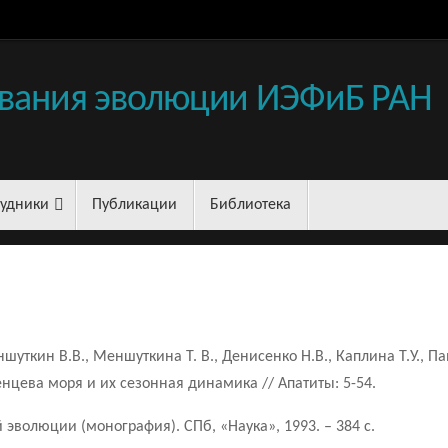
вания эволюции ИЭФиБ РАН
рудники
Публикации
Библиотека
ншуткин В.В., Меншуткина Т. В., Денисенко Н.В., Каплина Т.У., П
цева моря и их сезонная динамика // Апатиты: 5-54.
эволюции (монография). СПб, «Наука», 1993. – 384 c.