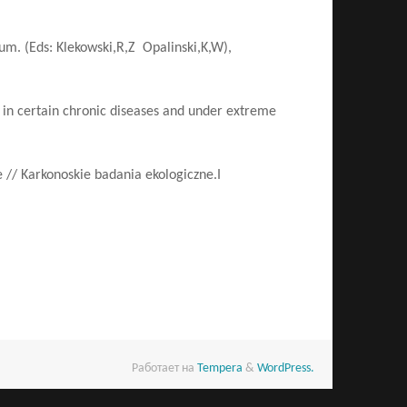
um. (Eds: Klekowski,R,Z Opalinski,K,W),
m in certain chronic diseases and under extreme
 // Karkonoskie badania ekologiczne.I
Работает на
Tempera
&
WordPress.