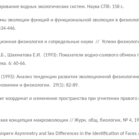
ование водных экологических систем. Наука СПб: 158 с.
емы эволюции функций и функциональной эволюции в физиологи
34-446.
ционная физиология и сопредельные науки // Успехи физиологиче
Б., Шахматова Е.И. (1993): Показатели водно-солевого обмена 
а. 6: 60-66.
. (1993): Анализ тенденции развития эволюционной физиологи
охимии и физиологии. 29(1): 82-89.
иг координат и изменение пространства при угнетении правого
ская концепция макроэволюции // Журн. общ. биологии, № 4, 199
spere Asymmetry and Sex Differences in the Identification of Faces //