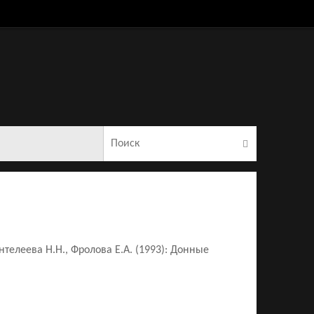
Что искать:
Поиск
антелеева Н.Н., Фролова Е.А. (1993): Донные