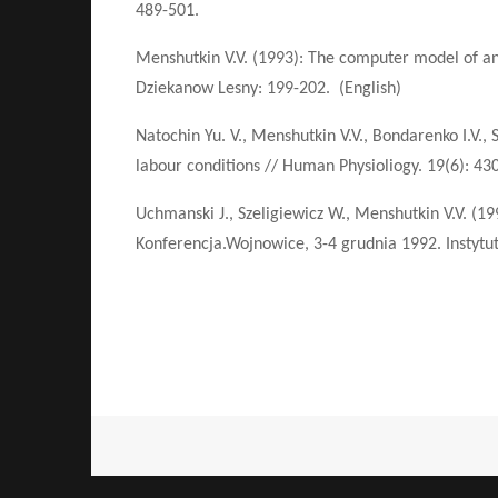
489-501.
Menshutkin V.V. (1993): The computer model of ant
Dziekanow Lesny: 199-202. (English)
Natochin Yu. V., Menshutkin V.V., Bondarenko I.V.,
labour conditions // Human Physioliogy. 19(6): 43
Uchmanski J., Szeligiewicz W., Menshutkin V.V. (
Konferencja.Wojnowice, 3-4 grudnia 1992. Instytut