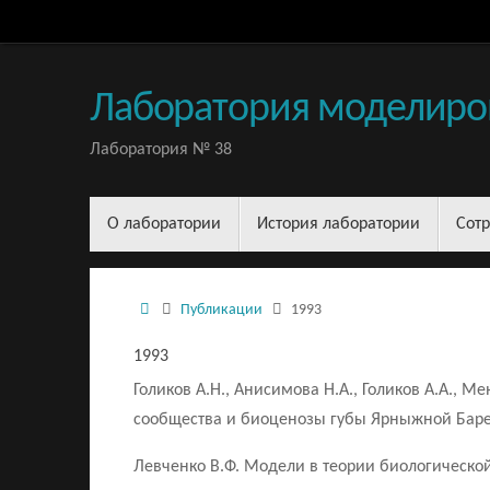
Перейти
к
содержимому
Лаборатория моделиро
Лаборатория № 38
Перейти
О лаборатории
История лаборатории
Сот
к
содержимому
Домой
Публикации
1993
1993
Голиков А.Н., Анисимова Н.А., Голиков А.А., Ме
сообщества и биоценозы губы Ярныжной Барен
Левченко В.Ф. Модели в теории биологической 