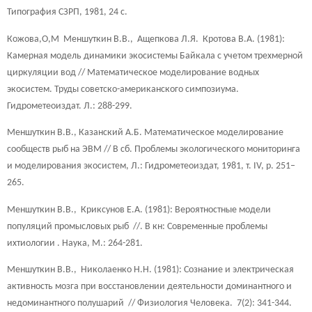
Типография СЗРП, 1981, 24 с.
Кожова,O,M Меншуткин В.В., Ащепкова Л.Я. Кротова В.А. (1981):
Камерная модель динамики экосистемы Байкала с учетом трехмерной
циркуляции вод // Математическое моделирование водных
экосистем. Труды советско-американского симпозиума.
Гидрометеоиздат. Л.: 288-299.
Меншуткин В.В., Казанский А.Б. Математическое моделирование
сообществ рыб на ЭВМ // В сб. Проблемы экологического мониторинга
и моделирования экосистем, Л.: Гидрометеоиздат, 1981, т. IV, p. 251–
265.
Меншуткин В.В., Криксунов E.A. (1981): Вероятностные модели
популяций промысловых рыб //. В кн: Современные проблемы
ихтиологии . Наука, M.: 264-281.
Меншуткин В.В., Николаенко Н.Н. (1981): Сознание и электрическая
активность мозга при восстановлении деятельности доминантного и
недоминантного полушарий // Физиология Человека. 7(2): 341-344.