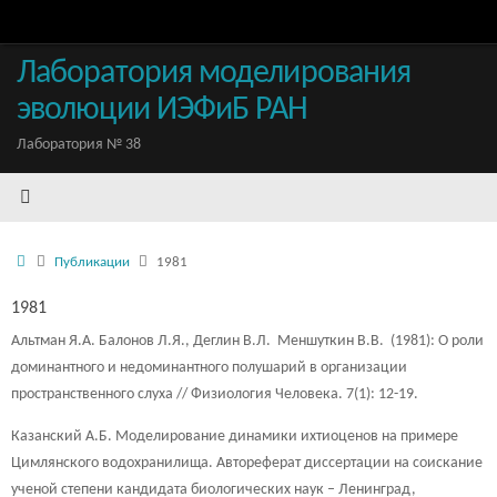
Перейти
к
содержимому
Лаборатория моделирования
эволюции ИЭФиБ РАН
Лаборатория № 38
Домой
Публикации
1981
1981
Альтман Я.А. Балонов Л.Я., Деглин В.Л. Меншуткин В.В. (1981): О роли
доминантного и недоминантного полушарий в организации
пространственного слуха // Физиология Человека. 7(1): 12-19.
Казанский А.Б. Моделирование динамики ихтиоценов на примере
Цимлянского водохранилища. Автореферат диссертации на соискание
ученой степени кандидата биологических наук – Ленинград,