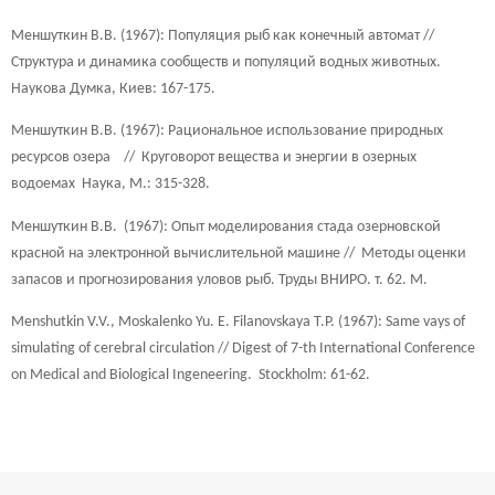
Меншуткин В.В. (1967): Популяция рыб как конечный автомат //
Структура и динамика сообществ и популяций водных животных.
Наукова Думка, Киев: 167-175.
Меншуткин В.В. (1967): Рациональное использование природных
ресурсов озера // Круговорот вещества и энергии в озерных
водоемах Наука, М.: 315-328.
Меншуткин В.В. (1967): Опыт моделирования стада озерновской
красной на электронной вычислительной машине // Методы оценки
запасов и прогнозирования уловов рыб. Труды ВНИРО. т. 62. M.
Menshutkin V.V., Moskalenko Yu. E. Filanovskaya T.P. (1967): Same vays of
simulating of cerebral circulation // Digest of 7-th International Conference
on Medical and Biological Ingeneering. Stockholm: 61-62.